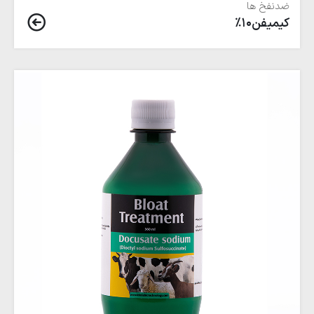
ضدنفخ ها
كيميفن10%