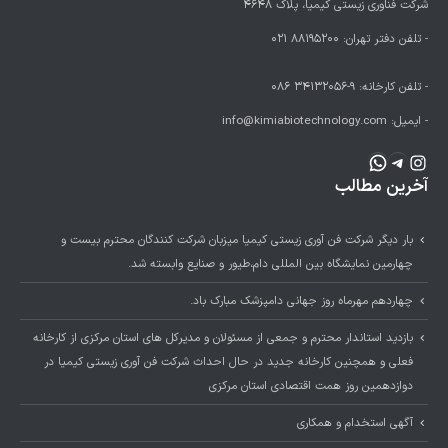
شرکت فناوری زیستی کیمیا، پلاک 4648
- تلفن دفتر تهران:
88195200 021
- تلفن کارخانه:
9-34132056 086
- ایمیل:
info@kimiabiotechnology.com
اینستاگرم
تلگرام
واتس‌اپ
آخرین مطالب
بار دیگر شرکت فن آوری زیستی کیمیا میزبان شرکت کنندگان محترم بیست و
چهارمین نمایشگاه بین المللی دام،طیور و صنایع وابسته شد.
چهاردهم مهرماه روز جهانی دامپزشک مبارک باد.
بازدید استاندار محترم و جمعی از مسئولان و مدیرکل های استان مرکزی از کارخانه
فعلی و همچنین کارخانه جدید در حال احداث شرکت فن آوری زیستی کیمیا در
دوازدهمین روز همت اقتصادی استان مرکزی
آگهی استخدام و همکاری