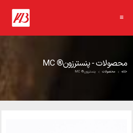
محصولات - پنسترزون® MC
خانه
محصولات
پنسترزون® MC