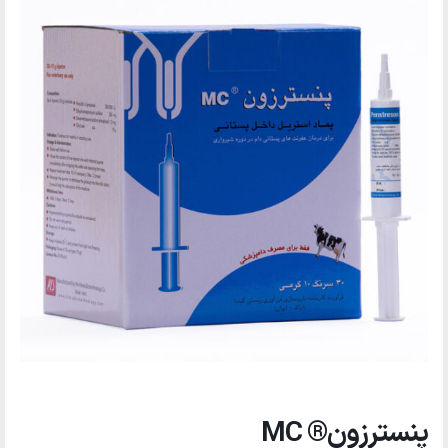
پنسترزون® MC