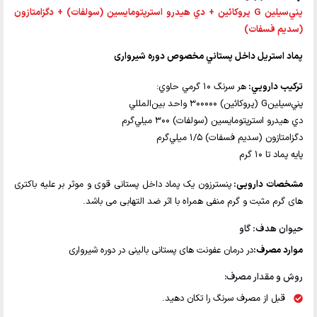
پني‌سيلين G پروکائین + دي هيدرو استرپتومايسين (سولفات) + دگزامتازون
(سدیم فسفات)
پماد استريل داخل پستاني مخصوص دوره شیرواری
تركيب دارويي:
هر سرنگ 10 گرمي حاوي:
پني‌سيلينG (پروكائين) 300000 واحد بين‌المللي
دي هيدرو استرپتومايسين (سولفات) 300 ميلي‌گرم
دگزامتازون (سدیم فسفات) 1/5 ميلي‌گرم
پايه پماد تا 10 گرم
مشخصات دارویی:
پنسترزون یک پماد داخل پستانی قوی و موثر بر علیه باکتری
های گرم مثبت و گرم منفی همراه با اثر ضد التهابی می باشد.
حیوان هدف:
گاو
موارد مصرف:
در درمان عفونت های پستانی بالینی در دوره شیرواری
روش و مقدار مصرف:
قبل از مصرف سرنگ را تکان دهید.