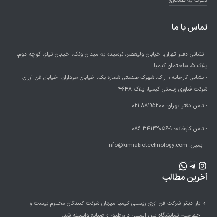
دعوت به همکاری
تماس با ما
- نشانی دفتر تهران: خیابان ولیعصر، نرسیده به میدان ونک، خیابان نیلو، کوچه دوم،
پلاک 5، ساختمان کیمیا.
- نشانی کارخانه : اراک، شهرک صنعتی شماره یک، خیابان سرداران، خیابان فن آوران،
شرکت فناوری زیستی کیمیا، پلاک 4648
- تلفن دفتر تهران:
88195200 021
- تلفن کارخانه:
9-34132056 086
- ایمیل:
info@kimiabiotechnology.com
اینستاگرم
تلگرام
واتس‌اپ
آخرین مطالب
بار دیگر شرکت فن آوری زیستی کیمیا میزبان شرکت کنندگان محترم بیست و
چهارمین نمایشگاه بین المللی دام،طیور و صنایع وابسته شد.