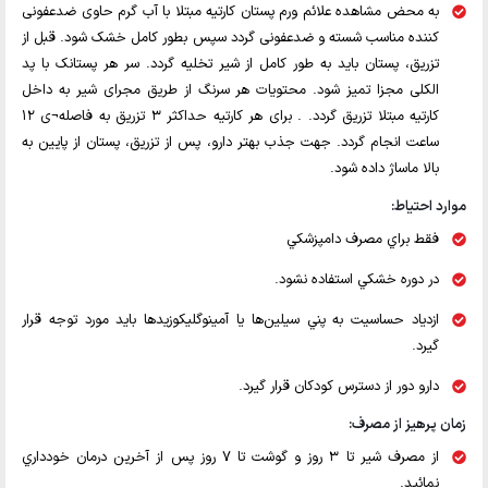
به محض مشاهده علائم ورم پستان کارتیه مبتلا با آب گرم حاوی ضدعفونی
کننده مناسب شسته و ضدعفونی گردد سپس بطور کامل خشک شود. قبل از
تزریق، پستان باید به طور کامل از شیر تخلیه گردد. سر هر پستانک با پد
الکلی مجزا تمیز شود. محتویات هر سرنگ از طریق مجرای شیر به داخل
کارتیه مبتلا تزریق گردد. . برای هر کارتیه حداکثر 3 تزریق به فاصله¬ی 12
ساعت انجام گردد. جهت جذب بهتر دارو، پس از تزریق، پستان از پایین به
بالا ماساژ داده شود.
موارد احتياط:
فقط براي مصرف دامپزشكي
در دوره خشكي استفاده نشود.
ازدياد حساسيت به پني سيلين‌ها یا آمینوگلیکوزیدها بايد مورد توجه قرار
گيرد.
دارو دور از دسترس كودكان قرار گيرد.
زمان پرهيز از مصرف:
از مصرف شير تا 3 روز و گوشت تا 7 روز پس از آخرين درمان خودداري
نمائيد.